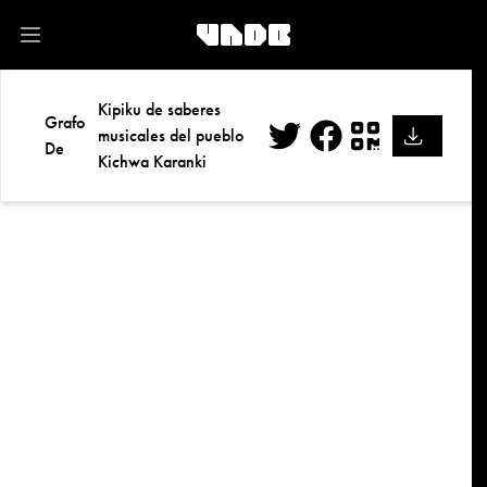
kk
Open main menu
Kipiku de saberes
Grafo
musicales del pueblo
De
Kichwa Karanki
Twitter
Facebook
QR