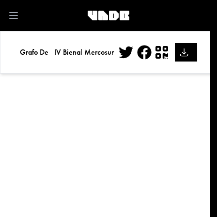
kk
Open main menu
Grafo De
IV Bienal Mercosur
Twitter
Facebook
QR