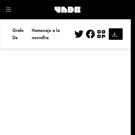
kk
Open main menu
Grafo
Homenaje a la
De
necroflia
Twitter
Facebook
QR