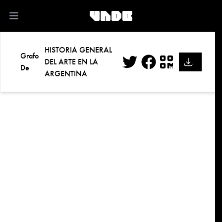
kk
Open main menu
HISTORIA GENERAL
Grafo
DEL ARTE EN LA
De
ARGENTINA
Twitter
Facebook
QR