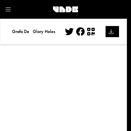
kk
Open main menu
Grafo De
Glory Holes
Twitter
Facebook
QR