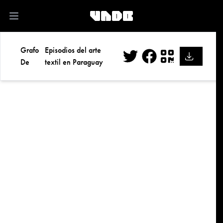
kk
Open main menu
Grafo
Episodios del arte
De
textil en Paraguay
Twitter
Facebook
QR