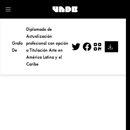
kk
Open main menu
Diplomado de
Actualización
Grafo
profesional con opción
De
a Titulación Arte en
Twitter
Facebook
QR
América Latina y el
Caribe