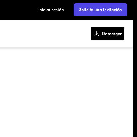
kk
Iniciar sesión
Solicita una invitación
Descargar
ok