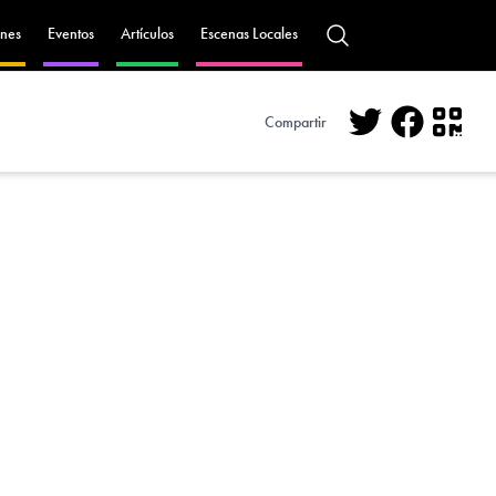
nes
Eventos
Artículos
Escenas Locales
Compartir
Twitter
Facebo
QR