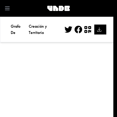
kk
Open main menu
Grafo
Creación y
De
Territorio
Twitter
Facebook
QR