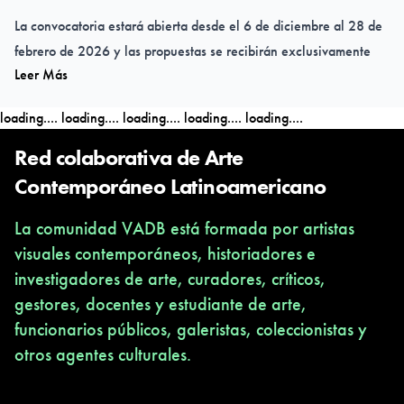
La convocatoria estará abierta desde el 6 de diciembre al 28 de
febrero de 2026 y las propuestas se recibirán exclusivamente
Leer Más
por el mail
solicitudescctg@gmail.com
Por mayor información en bio de Instagram
loading....
loading....
loading....
loading....
loading....
Red colaborativa de Arte
Contemporáneo Latinoamericano
La comunidad VADB está formada por artistas
visuales contemporáneos, historiadores e
investigadores de arte, curadores, críticos,
gestores, docentes y estudiante de arte,
funcionarios públicos, galeristas, coleccionistas y
otros agentes culturales.