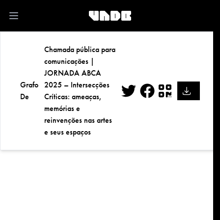
kk
Open main menu
Chamada pública para
comunicações |
JORNADA ABCA
Grafo
2025 – Intersecções
De
Críticas: ameaças,
Twitter
Facebook
QR
memórias e
reinvenções nas artes
e seus espaços