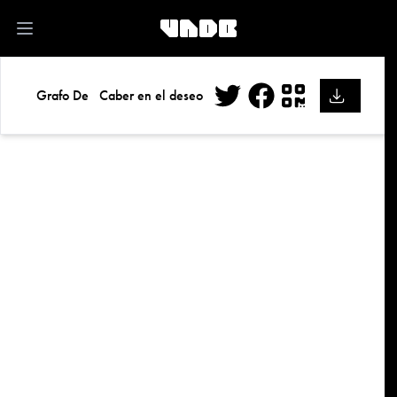
kk
Open main menu
Grafo De
Caber en el deseo
Twitter
Facebook
QR