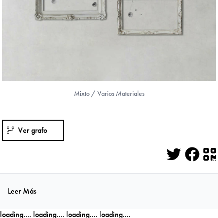
Mixto / Varios Materiales
Ver grafo
Twitter
Face
Q
Leer Más
loading....
loading....
loading....
loading....