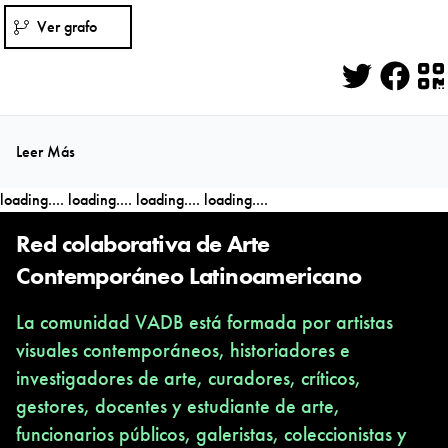
Ver grafo
Twitter
Face
Q
Leer Más
loading....
loading....
loading....
loading....
Red colaborativa de Arte
Contemporáneo Latinoamericano
La comunidad VADB está formada por artistas
visuales contemporáneos, historiadores e
investigadores de arte, curadores, críticos,
gestores, docentes y estudiante de arte,
funcionarios públicos, galeristas, coleccionistas y