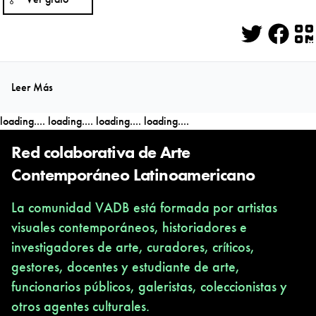
Twitter
Face
Q
Leer Más
loading....
loading....
loading....
loading....
Red colaborativa de Arte
Contemporáneo Latinoamericano
La comunidad VADB está formada por artistas
visuales contemporáneos, historiadores e
investigadores de arte, curadores, críticos,
gestores, docentes y estudiante de arte,
funcionarios públicos, galeristas, coleccionistas y
otros agentes culturales.