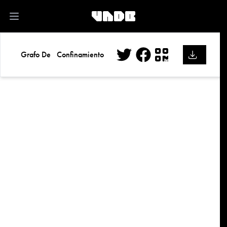
kk
Open main menu
Grafo De
Confinamiento
Twitter
Facebook
QR