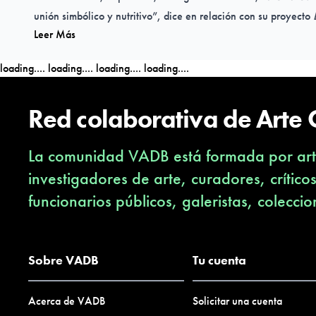
unión simbólico y nutritivo”, dice en relación con su proyecto
Leer Más
estará presentando en la Bienal Siart, en Bolivia, bajo la curad
Mellado.
loading....
loading....
loading....
loading....
Lo que motiva a este artista es la acción social comunitaria, q
Red colaborativa de Arte
parte de un evento para beneficio de todos, ya que, sea por c
la olla común contrarresta las situaciones adversas, la crisis 
La comunidad VADB está formada por arti
componente popular de la comida.
investigadores de arte, curadores, crítico
funcionarios públicos, galeristas, coleccio
http://blog.caroinc.net/dar-de-comer-la-olla-comun-de-adolf
Sobre VADB
Tu cuenta
Acerca de VADB
Solicitar una cuenta