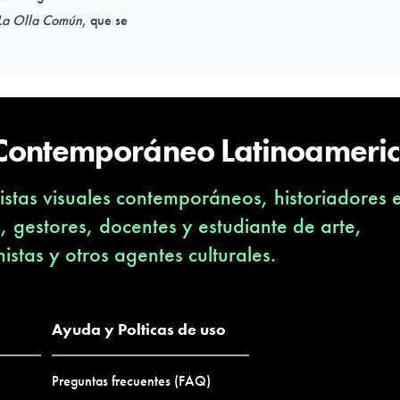
La Olla Común
, que se
uría del chileno Justo Pastor
ue mucha gente se junte a ser
 Contemporáneo Latinoameri
elebración o por necesidad,
y sobretodo el hambre con el
stas visuales contemporáneos, historiadores 
s, gestores, docentes y estudiante de arte,
nistas y otros agentes culturales.
o-torres/
Ayuda y Polticas de uso
Preguntas frecuentes (FAQ)