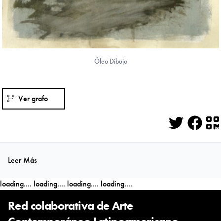
Óleo Dibujo
Ver grafo
Twitter
Face
Q
Leer Más
loading....
loading....
loading....
loading....
Red colaborativa de Arte