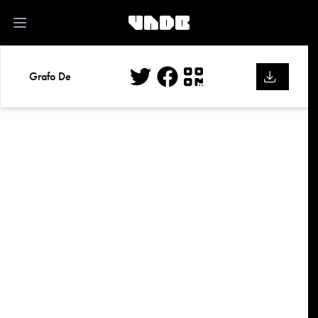
kk
Open main menu
Grafo De
Twitter
Facebook
QR