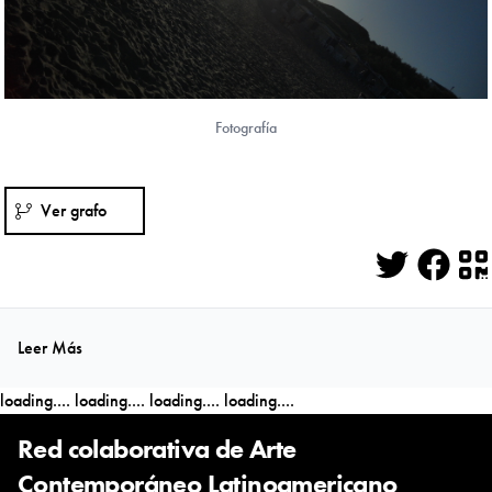
Fotografía
Ver grafo
Twitter
Face
Q
Leer Más
loading....
loading....
loading....
loading....
Red colaborativa de Arte
Contemporáneo Latinoamericano