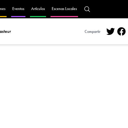
nes
Eventos
Artículos
Escenas Locales
asteur
Compartir
Twitte
Fa