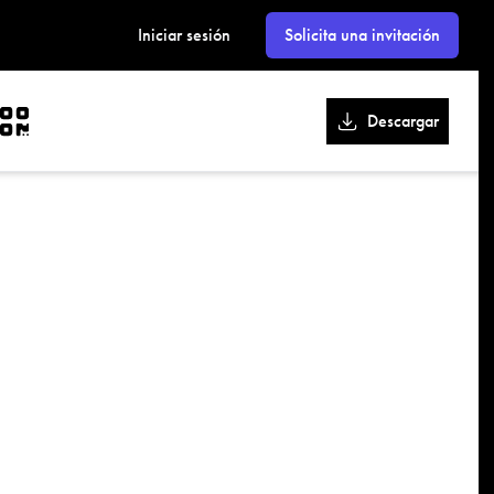
kk
Iniciar sesión
Solicita una invitación
Descargar
r
cebook
QR