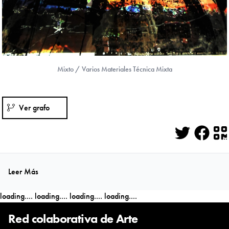
Mixto / Varios Materiales Técnica Mixta
Ver grafo
Twitter
Face
Q
Leer Más
loading....
loading....
loading....
loading....
Red colaborativa de Arte