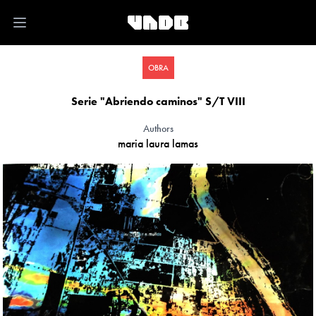
Open main menu
OBRA
Serie "Abriendo caminos" S/T VIII
Authors
maria laura lamas