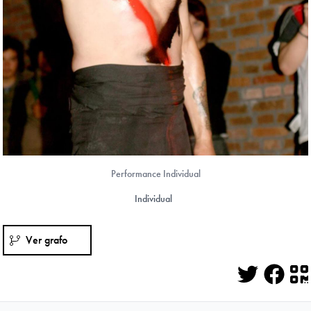
Performance Individual
Individual
Ver grafo
Twitter
Face
Q