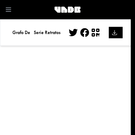
kk
Open main menu
Grafo De
Serie Retratos
Twitter
Facebook
QR