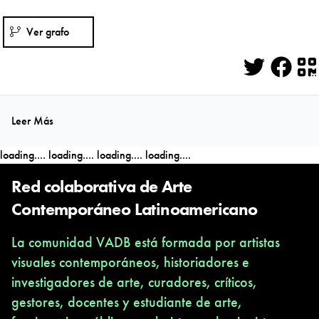
Ver grafo
Twitter
Face
Q
Leer Más
loading....
loading....
loading....
loading....
Red colaborativa de Arte
Contemporáneo Latinoamericano
La comunidad VADB está formada por artistas
visuales contemporáneos, historiadores e
investigadores de arte, curadores, críticos,
gestores, docentes y estudiante de arte,