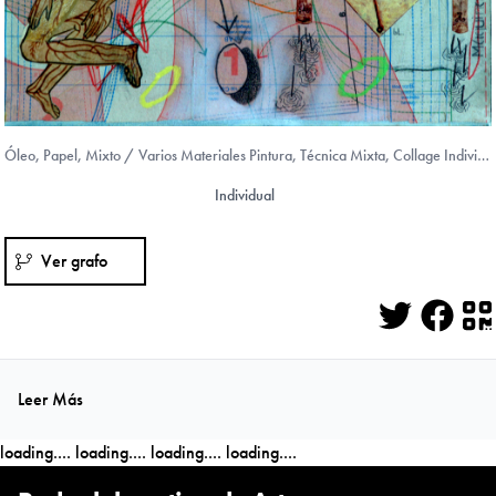
Óleo, Papel, Mixto / Varios Materiales Pintura, Técnica Mixta, Collage Individual
Individual
Ver grafo
Twitter
Face
Q
Leer Más
loading....
loading....
loading....
loading....