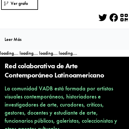
Ver grafo
Twitter
Face
Q
Leer Más
loading....
loading....
loading....
loading....
Red colaborativa de Arte
Contemporáneo Latinoamericano
La comunidad VADB está formada por artistas
visuales contemporáneos, historiadores e
investigadores de arte, curadores, críticos,
gestores, docentes y estudiante de arte,
funcionarios públicos, galeristas, coleccionistas y
otros agentes culturales.