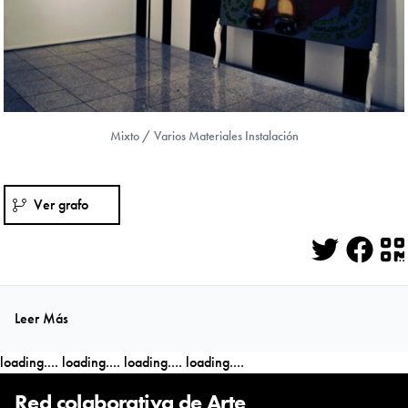
Mixto / Varios Materiales Instalación
Ver grafo
Twitter
Face
Q
Leer Más
loading....
loading....
loading....
loading....
Red colaborativa de Arte