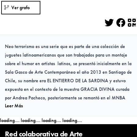
Ver grafo
Twitter
Face
Q
Neo terrorismo es una serie que es parte de una colección de
juguetes latinoamericanos que son trabajados para un montaje
sobre el humor en artistas latinos, se presentó inicialmente en la
Sala Gasco de Arte Contemporáneo el año 2013 en Santiago de
Chile, su nombre era EL ENTIERRO DE LA SARDINA y estuvo
expuesta en el contexto de la muestra GRACIA DIVINA curada
por Andrea Pacheco, posteriormente se remontó en el MNBA
Leer Más
para la exposición LA RUTA TRASNOCHADA el año 2013
loading....
loading....
loading....
loading....
Red colaborativa de Arte