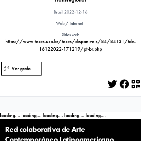
Brasil
2022-12-16
Web / Internet
Sitios web
https://www.teses.usp.br/teses/disponiveis/84/84131/tde-
16122022-171219/pt-br.php
Ver grafo
Twitter
Face
Q
loading....
loading....
loading....
loading....
loading....
Red colaborativa de Arte
Contemporáneo Latinoamericano