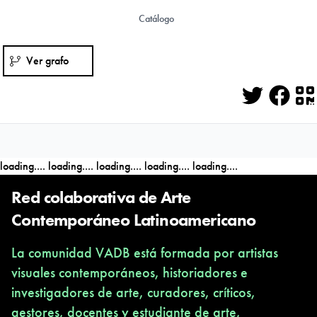
Catálogo
Ver grafo
Twitter
Face
Q
loading....
loading....
loading....
loading....
loading....
Red colaborativa de Arte
Contemporáneo Latinoamericano
La comunidad VADB está formada por artistas
visuales contemporáneos, historiadores e
investigadores de arte, curadores, críticos,
gestores, docentes y estudiante de arte,