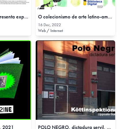
El Salón de la mujer presenta exposición de obras con temática feminista - Diario El Comercio, 29 Mar, 2019
O colecionismo de arte latino-americana na América Latina: um estudo das coleções Cisneros e Costantini em âmbito transregional, 16 Dec, 2022
16 Dec, 2022
Web / Internet
, 2021
POLO NEGRO, dictadura servil, 2020