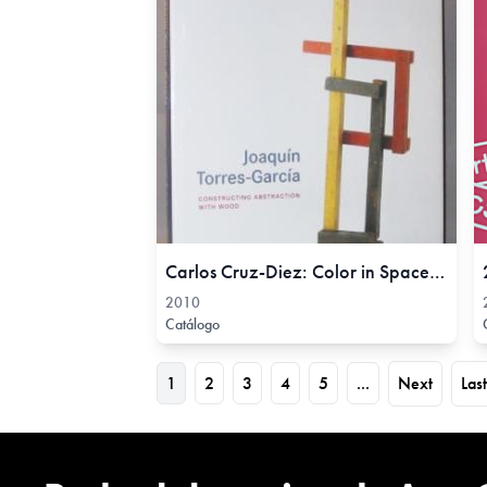
Carlos Cruz-Diez: Color in Space and Time Virtual Tour, 2010
2010
Catálogo
1
2
3
4
5
...
Next
Last