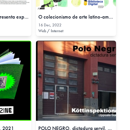
El Salón de la mujer presenta exposición de obras con temática feminista - Diario El Comercio, 29 Mar, 2019
O colecionismo de arte latino-americana na América Latina: um estudo das coleções Cisneros e Costantini em âmbito transregional, 16 Dec, 2022
16 Dec, 2022
Web / Internet
, 2021
POLO NEGRO, dictadura servil, 2020