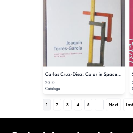
Carlos Cruz-Diez: Color in Space and Time Virtual Tour, 2010
2010
Catálogo
1
2
3
4
5
...
Next
Last