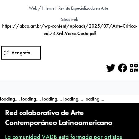
Web / Internet
Revista Especializada en Arte
Sitios web
https://abca.art.br/wp-content/uploads/2025/07/Arte-Critica-
ed-74-Gil-Viera-Costa.pdf
Ver grafo
Twitter
Face
Q
loading....
loading....
loading....
loading....
loading....
Red colaborativa de Arte
Contemporáneo Latinoamericano
La comunidad VADB está formada por artistas