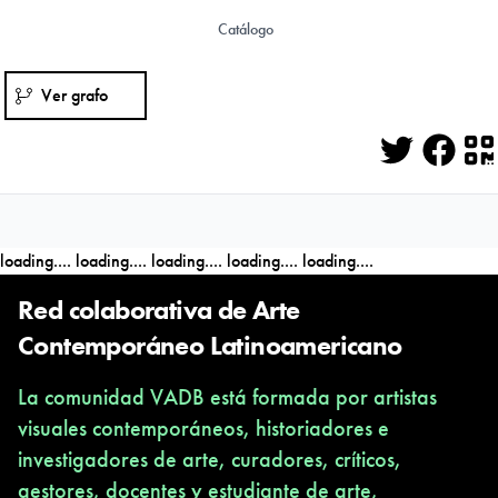
Catálogo
Ver grafo
Twitter
Face
Q
loading....
loading....
loading....
loading....
loading....
Red colaborativa de Arte
Contemporáneo Latinoamericano
La comunidad VADB está formada por artistas
visuales contemporáneos, historiadores e
investigadores de arte, curadores, críticos,
gestores, docentes y estudiante de arte,