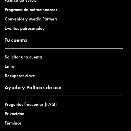
Acerca de VADB
nuevo proyecto (
"Himnos para Roberts"
). En el marco de las
Programa de patrocinadores
residencias de creación asociadas con el festival Tsonami
Convenios y Media Partners
2018/Valparaíso desarrolla un proyecto acerca de artista
Ana
Eventos patrocinados
Marina Varela
.
Tu cuenta
Solicitar una cuenta
(Foto: Christa Amadea)
Entrar
Recuperar clave
Ayuda y Polticas de uso
CV.pdf
(versión tipo tabla/lista, será actualizado el nov de
2022)
Preguntas frecuentes (FAQ)
Privacidad
Términos
Proyectos/obras
(selección)