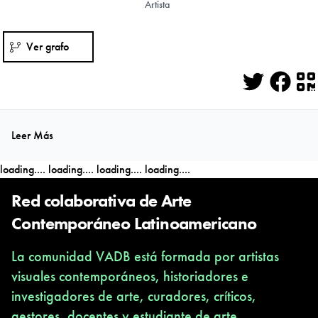
Artista
Ver grafo
Twitter
Face
Q
Leer Más
loading....
loading....
loading....
loading....
Red colaborativa de Arte
Contemporáneo Latinoamericano
La comunidad VADB está formada por artistas
visuales contemporáneos, historiadores e
investigadores de arte, curadores, críticos,
gestores, docentes y estudiante de arte,