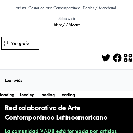
Artista
Gestor de Arte Contemporáneo
Dealer / Marchand
Sitios web
http://Noart
Ver grafo
Twitter
Face
Q
Leer Más
loading....
loading....
loading....
loading....
Red colaborativa de Arte
Contemporáneo Latinoamericano
La comunidad VADB está formada por artistas