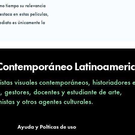
mo tiempo su relevancia
estaca en estas películas,
diato es únicamente la
 abarca una multiplicidad de
 desde diferentes
 Contemporáneo Latinoameri
propiación de objetos a la
imágenes a la instalación,
stas visuales contemporáneos, historiadores 
 capas de significado que se
 ético-política, el enigma
s, gestores, docentes y estudiante de arte,
nistas y otros agentes culturales.
licas de importantes
y Research Institute (Los
Ayuda y Polticas de uso
UU.) y el