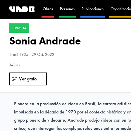
Obras
Personas
Publicaciones
Organizacio
PERSONA
Sonia Andrade
Brasil
1935 - 29 Oct, 2022
Artista
Ver grafo
Pionera en la producción de video en Brasil, la carrera artísti
impulsada en la década de 1970 por el contexto histórico y art
grupo pionero de videoarte, Andrade produjo videos con un to
crítico, que interrogan las complejas relaciones entre los mod