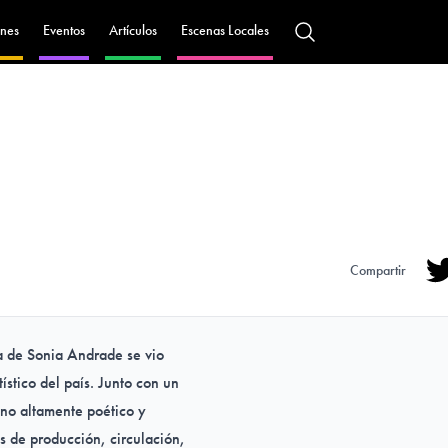
nes
Eventos
Artículos
Escenas Locales
Compartir
Tw
ca de Sonia Andrade se vio
ístico del país. Junto con un
no altamente poético y
os de producción, circulación,