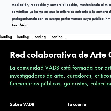
mediación, recepción y comercialización, manteniendo al mis
semántica. La forma en que la artista se enfrenta a la cámara d
protagonizando con su cuerpo performances cuyo público inme
Leer Más
mirada de la cámara.
loading....
loading....
loading....
loading....
Sin embargo, su producción no se limita al videoarte, sino que
medios y temáticas, expresadas por la artista en experimentos
Red colaborativa de Arte
perspectivas: Andrade abarca del dibujo a la escritura, de la a
fotografía, de las postales al arte postal, de la proyección de 
La comunidad VADB está formada por arti
entre otros. La obra completa de la artista revela las múltiples
derivan de cada obra individual. Se hace evidente la dimensión
investigadores de arte, curadores, crítico
del tiempo y su carácter episódico y relacional.
funcionarios públicos, galeristas, coleccio
Las obras de Sonia Andrade se encuentran en colecciones púb
instituciones como el Centro Pompidou (París, Francia), el Gett
Sobre VADB
Tu cuenta
Ángeles, EE.UU.), los Museos de Arte de Harvard (Boston, EE.