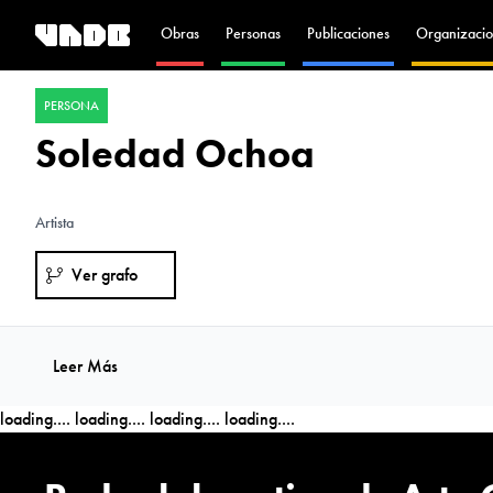
Obras
Personas
Publicaciones
Organizacio
PERSONA
Soledad Ochoa
Artista
Ver grafo
Leer Más
loading....
loading....
loading....
loading....