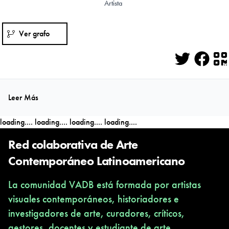
Artista
Ver grafo
Twitter
Face
Q
Leer Más
loading....
loading....
loading....
loading....
Red colaborativa de Arte
Contemporáneo Latinoamericano
La comunidad VADB está formada por artistas
visuales contemporáneos, historiadores e
investigadores de arte, curadores, críticos,
gestores, docentes y estudiante de arte,