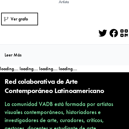
Artista
Ver grafo
Twitter
Face
Q
Leer Más
loading....
loading....
loading....
loading....
Red colaborativa de Arte
Contemporáneo Latinoamericano
La comunidad VADB está formada por artistas
visuales contemporáneos, historiadores e
investigadores de arte, curadores, críticos,
gestores, docentes y estudiante de arte,