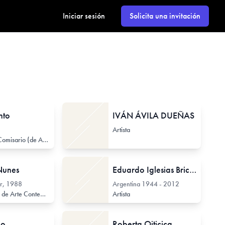
Iniciar sesión
Solicita una invitación
nto
IVÁN ÁVILA DUEÑAS
Artista
Curador / Comisario (de Arte Contemporáneo)
Nunes
Eduardo Iglesias Brickles
r, 1988
Argentina
1944 - 2012
Investigador de Arte Contemporáneo
Curador / Comisario (de Arte Contemporáneo)
Artista
Gest
lo
Roberta Oiticica