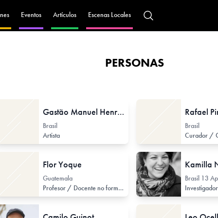
nes
Eventos
Artículos
Escenas Locales
PERSONAS
Gastão Manuel Henrique
Rafael Pi
Brasil
Brasil
Artista
Flor Yoque
Kamilla 
Guatemala
Brasil
13 Ap
Profesor / Docente no formal
Camilo Guinot
Leo Ocel