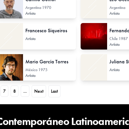
Argentina
1970
Argentina
Artista
Artista
Francesco Siqueiros
Fernand
Artista
Chile
1987
Artista
Mario García Torres
Juliana S
México
1975
Artista
Artista
7
8
...
Next
Last
 Contemporáneo Latinoameri