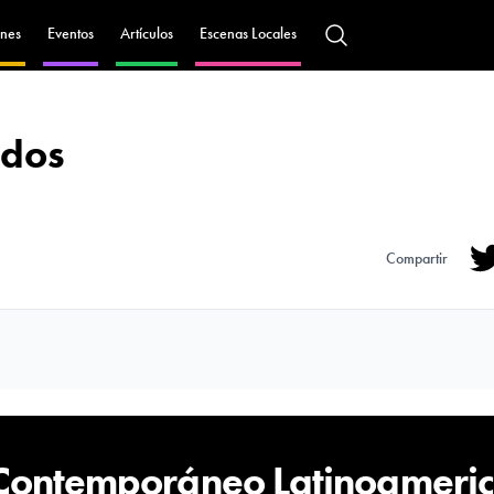
nes
Eventos
Artículos
Escenas Locales
ados
Compartir
Tw
 Contemporáneo Latinoameri