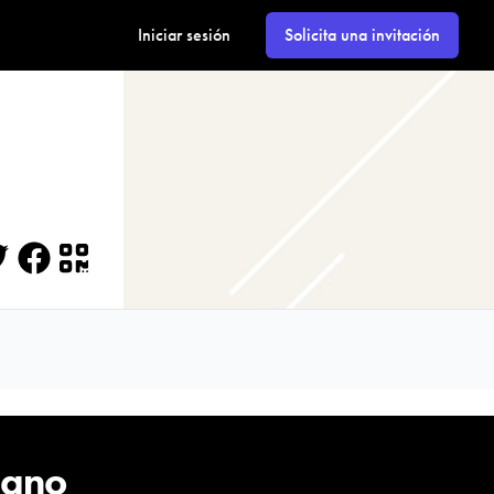
Iniciar sesión
Solicita una invitación
itter
Facebook
QR
cano