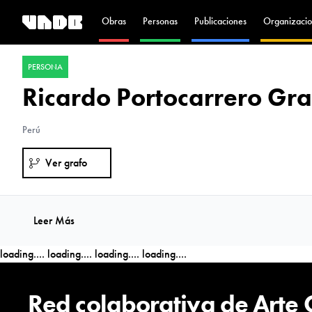
Obras
Personas
Publicaciones
Organizacio
PERSONA
Ricardo Portocarrero Gr
Perú
Ver grafo
Leer Más
loading....
loading....
loading....
loading....
Red colaborativa de Arte