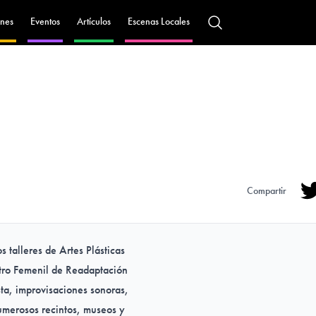
nes
Eventos
Artículos
Escenas Locales
Compartir
Tw
 talleres de Artes Plásticas
ntro Femenil de Readaptación
sta, improvisaciones sonoras,
umerosos recintos, museos y