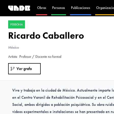
Obras
Personas
Publicaciones
Organizacio
PERSONA
Ricardo Caballero
México
Artista
Profesor / Docente no formal
Ver grafo
Vive y trabaja en la ciudad de México. Actualmente imparte los
en el Centro Varonil de Rehabilitación Psicosocial y en el Ce
Social, ambos dirigidos a población psiquiátrica. Su obra ruidi
videos experimentales e instalaciones se han presentado en n