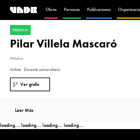
Obras
Personas
Publicaciones
Organizacio
PERSONA
Pilar Villela Mascaró
México
Artista
Docente universitario
Ver grafo
Leer Más
loading....
loading....
loading....
loading....