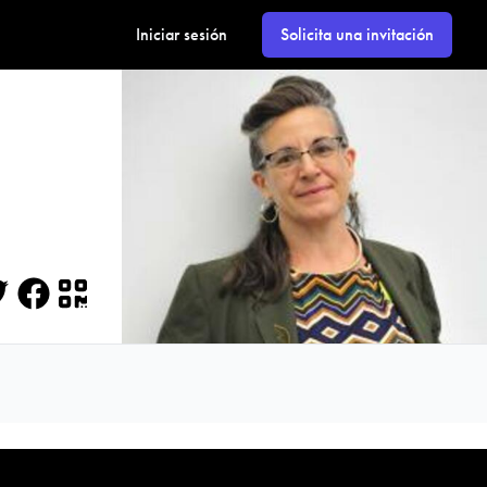
Iniciar sesión
Solicita una invitación
itter
Facebook
QR