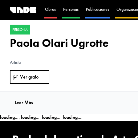
Obras
Personas
Publicaciones
Organizacio
PERSONA
Paola Olari Ugrotte
Artista
Ver grafo
Leer Más
loading....
loading....
loading....
loading....