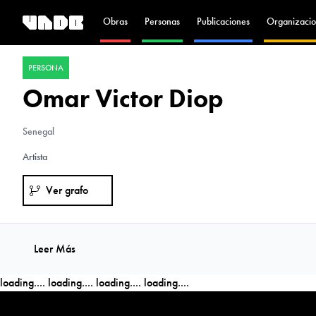
Obras
Personas
Publicaciones
Organizacio
PERSONA
Omar Victor Diop
Senegal
Artista
Ver grafo
Leer Más
loading....
loading....
loading....
loading....