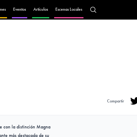
nes
Eventos
Artículos
Escenas Locales
Compartir
Tw
e con la distinción Magna
iante más destacada de su