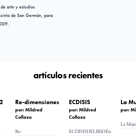
de arte y estudios
ecinto de San Germán, para
2009.
Fundación Luis Felipe
artículos recientes
n en Contraste de la Escuela
Este programa es pro fondo
embro de la Comisión de las
22
Re-dimensiones
ECDISIS
e asesora y encargada de
por: Mildred
por: Mildred
por: M
Collazo
Collazo
jurado en la Bienal de Arte
La Mujer
Re-
ECDISISDELIRIOEn
MFAAunqu
organizando o ejerciendo la