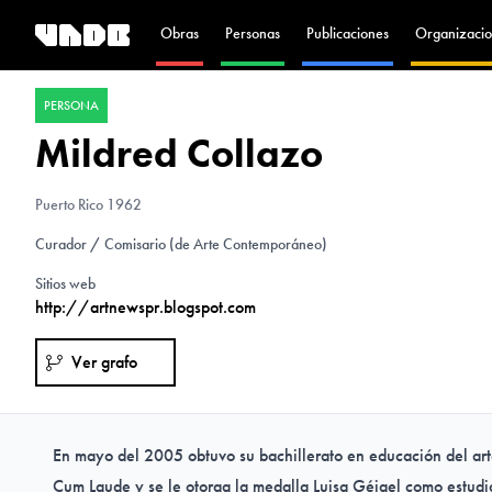
Obras
Personas
Publicaciones
Organizacio
PERSONA
Mildred Collazo
Puerto Rico
1962
Curador / Comisario (de Arte Contemporáneo)
Sitios web
http://artnewspr.blogspot.com
Ver grafo
En mayo del 2005 obtuvo su bachillerato en educación del art
Cum Laude y se le otorga la medalla Luisa Géigel como estud