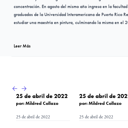
concentración. En agosto del mismo año ingresa en la facultad 
graduados de la Universidad Interamericana de Puerto Rico R
estudiar una maestría en pintura, culminando la misma en el 
Leer Más
En el 2010 fue Encargada del área de Galería y Museo de la 
Passalacqua.
Desde el 2011 es la curadora de la galería del programa Visió
de Optometría de la Universidad Interamericana de Bayamón. 
de becas para alumnos de dicha Escuela. Desde el 2013 es mi
25 de abril de 2022
25 de abril de 20
Artes de la Universidad de Puerto Rico en Ponce en calidad d
por: Mildred Collazo
por: Mildred Collazo
promover las artes. Desde entonces, además, ha fungido como 
25 de abril de 2022
25 de abril de 2022
en Ponce de la UPRP.
Estimad@ artista:
Estimad@ artista:
Desde el 2005 se ha dedicado a promover las artes plásticas 