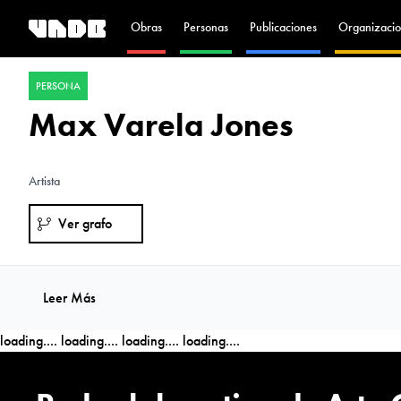
Obras
Personas
Publicaciones
Organizacio
PERSONA
Max Varela Jones
Artista
Ver grafo
Leer Más
loading....
loading....
loading....
loading....